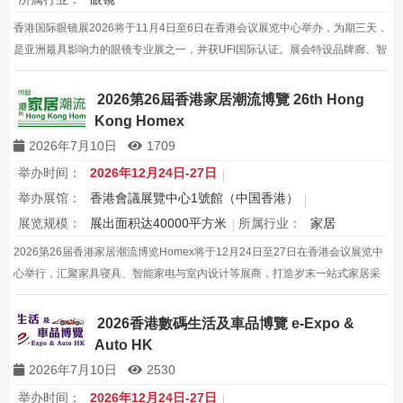
香港国际眼镜展2026将于11月4日至6日在香港会议展览中心举办，为期三天，
是亚洲最具影响力的眼镜专业展之一，并获UFI国际认证。展会特设品牌廊、智
能眼镜专区与多国展馆，汇聚全球视光产品供应商，并配套眼镜汇演与行业论
坛，为展商与买家创造高效的跨境商贸与合作机…
2026第26屆香港家居潮流博覽 26th Hong
Kong Homex
2026年7月10日
1709
举办时间：
2026年12月24日-27日
举办展馆：
香港會議展覽中心1號館（中国香港）
展览规模：
展出面积达40000平方米
所属行业：
家居
2026第26届香港家居潮流博览Homex将于12月24日至27日在香港会议展览中
心举行，汇聚家具寝具、智能家电与室内设计等展商，打造岁末一站式家居采
购与灵感盛会，欢迎本地家庭与海内外买家入场挑选心仪家居好物，共度温馨
节日购物季，感受设计之美。
2026香港數碼生活及車品博覽 e-Expo &
Auto HK
2026年7月10日
2530
举办时间：
2026年12月24日-27日