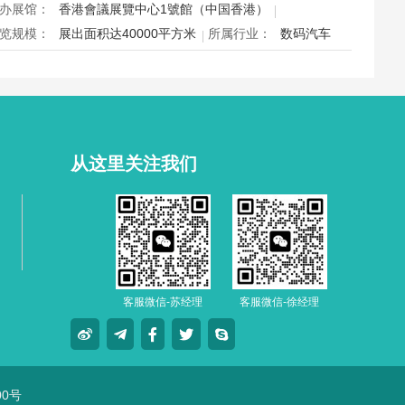
视光产品供应商，并配套眼镜汇演与行业论坛，为展商与买家
办展馆：
香港會議展覽中心1號館（中国香港）
造高效的跨境商贸与合作机…
览规模：
展出面积达40000平方米
所属行业：
数码汽车
026香港数码生活及车品博览e-Expo Auto HK将于12月24日至
7日在香港会议展览中心举行，汇聚数码电子、智能生活与汽车
品千余家展商，打造圣诞黄金档科技车品一站式采购盛会，欢
观众与买家到场体验交流，共赴年度科技车生活派对。
从这里关注我们
客服微信-苏经理
客服微信-徐经理
00号