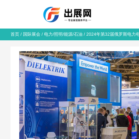
首页
/
国际展会
/
电力/照明/能源/石油
/ 2024年第32届俄罗斯电