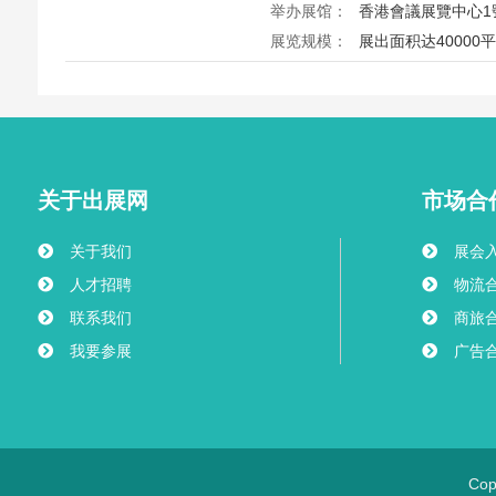
举办展馆：
香港會議展覽中心1
展览规模：
展出面积达40000
2026第26届香港家居潮流博览Ho
港会议展览中心举行，汇聚家具
商，打造岁末一站式家居采购与
外买家入场挑选心仪家居好物，
之美。
关于出展网
市场合
关于我们
展会
人才招聘
物流
联系我们
商旅
我要参展
广告
Co