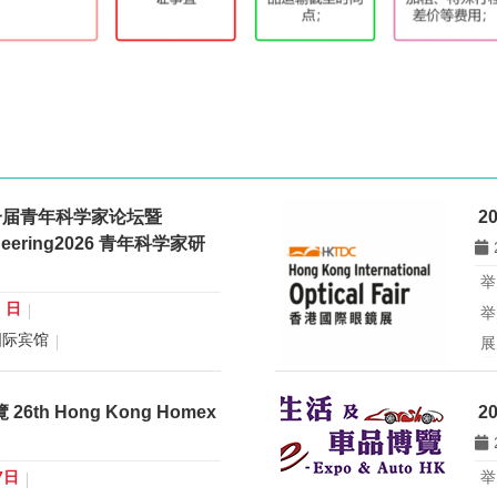
一届青年科学家论坛暨
2
gineering2026 青年科学家研
举
0 日
举
国际宾馆
展
展
行业：
微米纳米技术学会
所
青年科学家论坛暨
th Hong Kong Homex
2
eering2026 青年科学家研讨会
香
办
国
7日
举