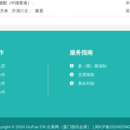
球
號館（中国香港）
举
创
平方米
所属行业：
家居
展
mex将于12月24日至27日在香
2
寝具、智能家电与室内设计等展
2
灵感盛会，欢迎本地家庭与海内
用
共度温馨节日购物季，感受设计
迎
作
服务指南
入驻
参（观）展须知
合作
交易指南
合作
展会补贴
合作
pyright © 2024 GoFair.CN 出展网（厦门德讯会展） |
闽ICP备20240294