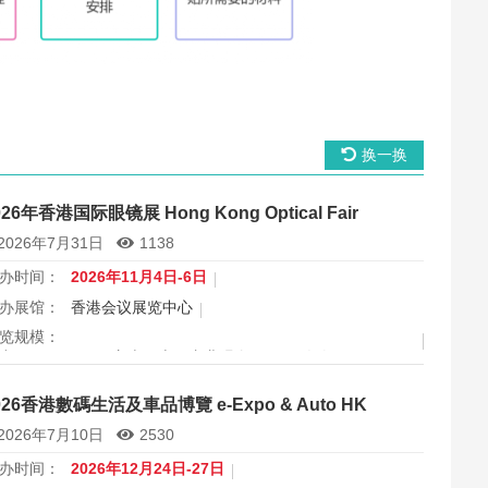
换一换
026年香港国际眼镜展 Hong Kong Optical Fair
2026年7月31日
1138
办时间：
2026年11月4日-6日
办展馆：
香港会议展览中心
览规模：
出面积 30000 平方米，上届专业观众 11666 人次
属行业：
眼镜
026香港數碼生活及車品博覽 e-Expo & Auto HK
港国际眼镜展2026将于11月4日至6日在香港会议展览中心举
2026年7月10日
2530
，为期三天，是亚洲最具影响力的眼镜专业展之一，并获UFI
际认证。展会特设品牌廊、智能眼镜专区与多国展馆，汇聚全
办时间：
2026年12月24日-27日