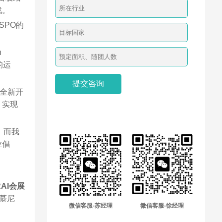
战。
SPO的
n
的运
个全新开
，实现
誉，而我
业倡
AI会展
返慕尼
微信客服-苏经理
微信客服-徐经理