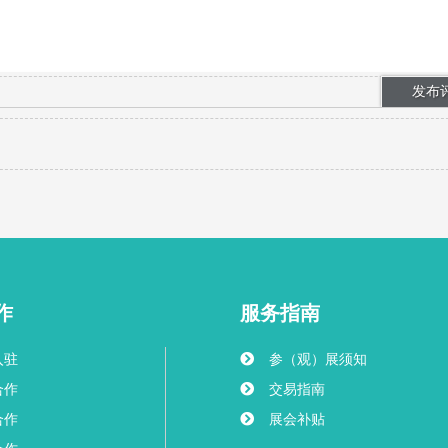
作
服务指南
入驻
参（观）展须知
合作
交易指南
合作
展会补贴