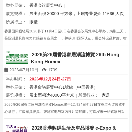
举办展馆：
香港会议展览中心
展览规模：
展出面积 30000 平方米，上届专业观众 11666 人次
所属行业：
眼镜
香港国际眼镜展2026将于11月4日至6日在香港会议展览中心举办，为期三天，
是亚洲最具影响力的眼镜专业展之一，并获UFI国际认证。展会特设品牌廊、智
能眼镜专区与多国展馆，汇聚全球视光产品供应商，并配套眼镜汇演与行业论
坛，为展商与买家创造高效的跨境商贸与合作机…
2026第26屆香港家居潮流博覽 26th Hong
Kong Homex
2026年7月10日
1709
举办时间：
2026年12月24日-27日
举办展馆：
香港會議展覽中心1號館（中国香港）
展览规模：
展出面积达40000平方米
所属行业：
家居
2026第26届香港家居潮流博览Homex将于12月24日至27日在香港会议展览中
心举行，汇聚家具寝具、智能家电与室内设计等展商，打造岁末一站式家居采
购与灵感盛会，欢迎本地家庭与海内外买家入场挑选心仪家居好物，共度温馨
节日购物季，感受设计之美。
2026香港數碼生活及車品博覽 e-Expo &