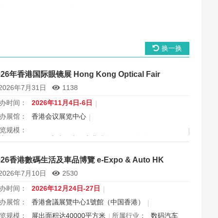
换一换
026年香港国际眼镜展 Hong Kong Optical Fair
2026年7月31日
1138
办时间：
2026年11月4日-6日
办展馆：
香港会议展览中心
览规模：
出面积 30000 平方米，上届专业观众 11666 人次
属行业：
眼镜
026香港數碼生活及車品博覽 e-Expo & Auto HK
港国际眼镜展2026将于11月4日至6日在香港会议展览中心举
2026年7月10日
2530
，为期三天，是亚洲最具影响力的眼镜专业展之一，并获UFI
际认证。展会特设品牌廊、智能眼镜专区与多国展馆，汇聚全
办时间：
2026年12月24日-27日
视光产品供应商，并配套眼镜汇演与行业论坛，为展商与买家
办展馆：
香港會議展覽中心1號館（中国香港）
造高效的跨境商贸与合作机…
览规模：
展出面积达40000平方米
所属行业：
数码汽车