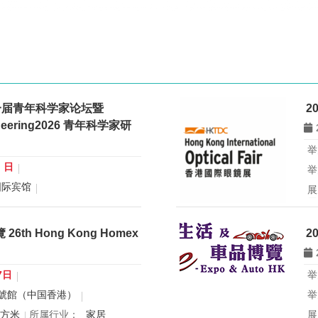
一届青年科学家论坛暨
2
gineering2026 青年科学家研
举
0 日
举
国际宾馆
展
展
行业：
微米纳米技术学会
所
青年科学家论坛暨
th Hong Kong Homex
2
eering2026 青年科学家研讨会
香
办
国
7日
举
球
號館（中国香港）
举
创
平方米
所属行业：
家居
展