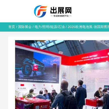
首页
/
国际展会
/
电力/照明/能源/石油
/ 2026欧洲电池展-德国斯图加特电