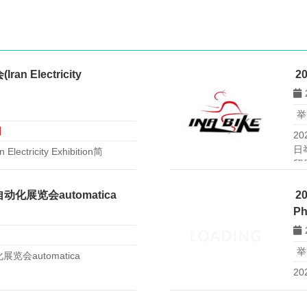
 Electricity
2
举
日
2
日
tricity Exhibition简
贸
与
球
化展览会automatica
2
Ph
举
会automatica
2
Me