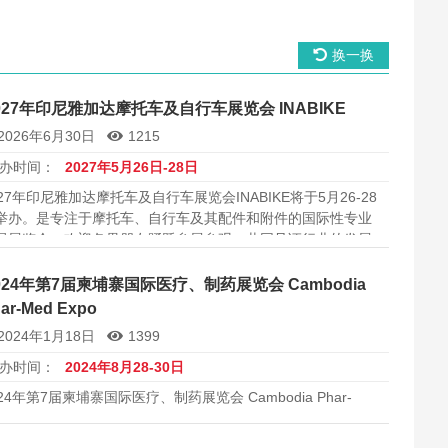
换一换
027年印尼雅加达摩托车及自行车展览会 INABIKE
2026年6月30日
1215
办时间：
2027年5月26日-28日
027年印尼雅加达摩托车及自行车展览会INABIKE将于5月26-28
举办。是专注于摩托车、自行车及其配件和附件的国际性专业
易展览会。欢迎各界朋友踊跃参展参观，共同见证行业的发展
进步本届展会是行业内具有重要影响力的专业展会，汇聚了全
领先的参展商和专业观众...
024年第7届柬埔寨国际医疗、制药展览会 Cambodia
ar-Med Expo
2024年1月18日
1399
办时间：
2024年8月28-30日
024年第7届柬埔寨国际医疗、制药展览会 Cambodia Phar-
d Expo