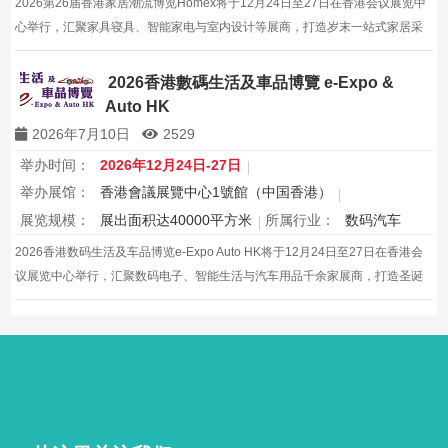
2026第26届香港家居潮流博览Homex将于12月24日至27日在香港会议展览中
心举行，汇聚家具寝具、智能家电与室内设计等展商，打造岁末一站式家居采
购与灵感盛会，欢迎本地家庭与海内外买家入场挑选心仪家居好物，共度温馨
节日购物季，感受设计之美。
2026香港數碼生活及車品博覽 e-Expo &
Auto HK
2026年7月10日
2529
举办时间：
2026年12月24日-27日
举办展馆：
香港會議展覽中心1號館（中国香港）
展览规模：
展出面积达40000平方米
所属行业：
数码汽车
2026香港数码生活及车品博览e-Expo Auto HK将于12月24日至27日在香港会
议展览中心举行，汇聚数码电子、智能生活与汽车用品千余家展商，打造圣诞
黄金档科技车品一站式采购盛会，欢迎观众与买家到场体验交流，共赴年度科
技车生活派对。