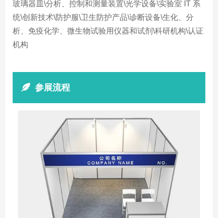
玻璃器皿\分析、控制和测量装置\光学设备\实验室 IT 系
统\创新技术\防护服\卫生防护产品\诊断设备\生化、分
析、免疫化学、微生物试验用仪器和试剂\科研机构\认证
机构
参展流程