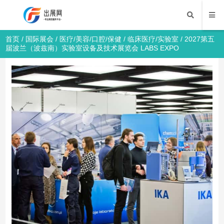
首页
/
国际展会
/
医疗/美容/口腔/保健
/
临床医疗/实验室
/ 2027第五
届波兰（波兹南）实验室设备及技术展览会 LABS EXPO