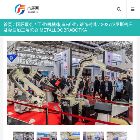
首页
/
国际展会
/
工业/机械/制造/矿业
/
锻造铸造
/ 2027俄罗斯机床
及金属加工展览会 METALLOOBRABOTKA