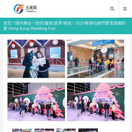
首页
/
国内展会
/
纺织/服装/皮革/箱包
/ 2025香港结婚节暨圣诞婚纱
展 Hong Kong Wedding Fair