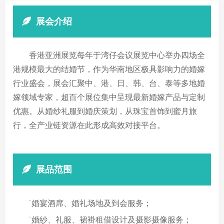
展会介绍
香港亚洲展览每年于湾仔会议展览中心举办四场全
港规模最大的结婚节，作为华南地区极具影响力的婚嫁
行业盛会，展会汇聚中、港、日、韩、台、泰等多地婚
嫁领域专家，超百个展位集中呈现最新婚嫁产品与定制
优惠。从婚纱礼服到婚庆策划，从珠宝首饰到蜜月旅
行，全产业链资源在此形成高效对接平台。
展品范围
˙婚宴酒席、婚礼场地及到会服务；
˙婚紗、礼服、裙褂租借设计及摄影摄像服务；