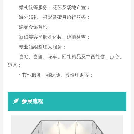
˙婚礼统筹服务，花艺及场地布置；
˙海外婚礼、摄影及蜜月旅行服务；
˙嫁囍金饰首饰；
˙新娘美容护肤及化妆、婚前检查；
˙专业婚姻监理人服务；
˙喜帖、喜酒、花车、回礼精品及中西礼饼、点心、
道具；
・其他服务、姊妹裙、投资理财等；
参展流程