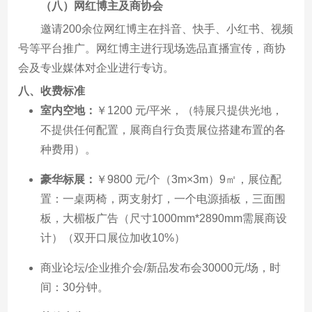
（八）网红博主及商协会
邀请200余位网红博主在抖音、快手、小红书、视频
号等平台推广。网红博主进行现场选品直播宣传，商协
会及专业媒体对企业进行专访。
八、
收费标准
室内空地：
￥1200 元/平米，（特展只提供光地，
不提供任何配置，展商自行负责展位搭建布置的各
种费用）。
豪华标展：
￥9800 元/个（3m×3m）9㎡，展位配
置：一桌两椅，两支射灯，一个电源插板，三面围
板，大楣板广告（尺寸1000mm*2890mm需展商设
计）（双开口展位加收10%）
商业论坛/企业推介会/新品发布会30000元/场，时
间：30分钟。