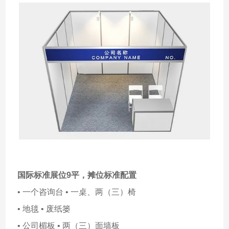
国际标准展位9平，
摊位标准配置
• 一个咨询台 • 一桌、两（三）椅
• 地毯 • 废纸篓
• 公司楣板 • 两（三）面墙板