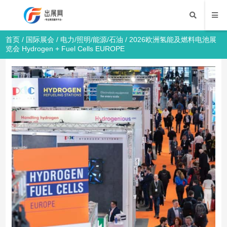
首页
/
国际展会
/
电力/照明/能源/石油
/ 2026欧洲氢能及燃料电池展
览会 Hydrogen + Fuel Cells EUROPE