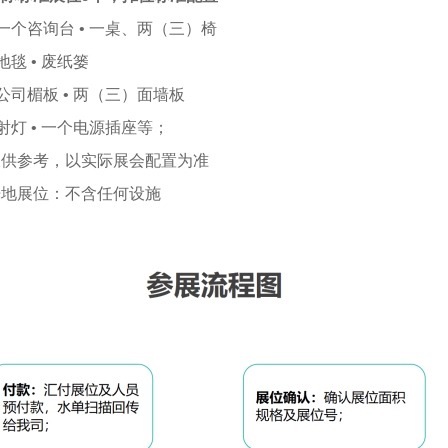
 一个咨询台 • 一桌、两（三）椅
 地毯 • 废纸篓
 公司楣板 • 两（三）面墙板
 射灯 • 一个电源插座等；
仅供参考，以实际展会配置为准
光地展位：不含任何设施