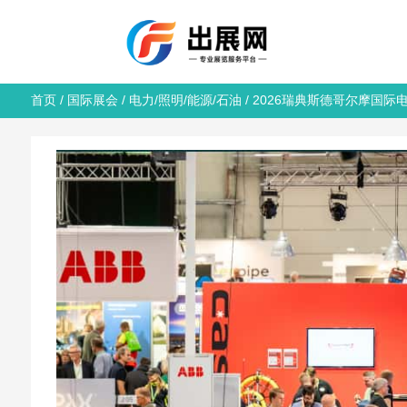
首页
/
国际展会
/
电力/照明/能源/石油
/ 2026瑞典斯德哥尔摩国际电