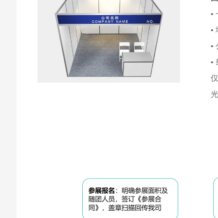
•
•
•
•