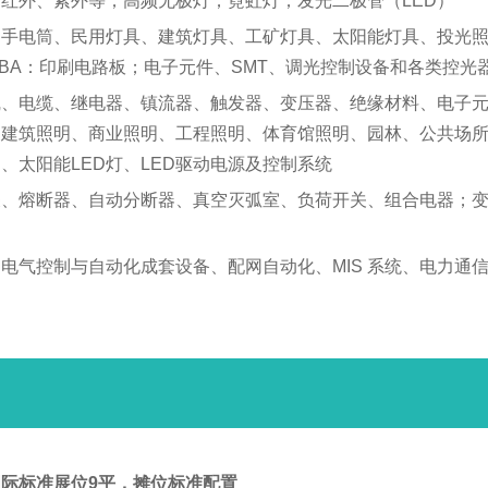
红外、紫外等；高频无极灯；霓虹灯；发光二极管（LED）
D手电筒、民用灯具、建筑灯具、工矿灯具、太阳能灯具、投光
CBA：印刷电路板；电子元件、SMT、调光控制设备和各类控
线、电缆、继电器、镇流器、触发器、变压器、绝缘材料、电子
筑照明、商业照明、工程照明、体育馆照明、园林、公共场所照明
明、太阳能LED灯、LED驱动电源及控制系统
关、熔断器、自动分断器、真空灭弧室、负荷开关、组合电器；
电气控制与自动化成套设备、配网自动化、MIS 系统、电力通
国际标准展位9平，摊位标准配置