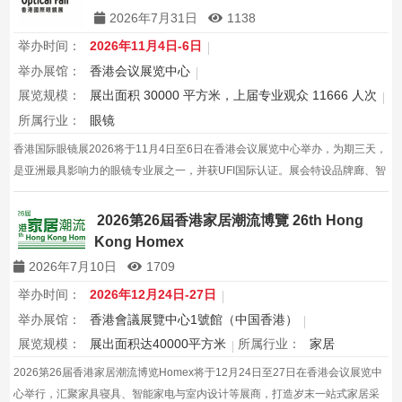
2026年7月31日
1138
举办时间：
2026年11月4日-6日
举办展馆：
香港会议展览中心
展览规模：
展出面积 30000 平方米，上届专业观众 11666 人次
所属行业：
眼镜
香港国际眼镜展2026将于11月4日至6日在香港会议展览中心举办，为期三天，
是亚洲最具影响力的眼镜专业展之一，并获UFI国际认证。展会特设品牌廊、智
能眼镜专区与多国展馆，汇聚全球视光产品供应商，并配套眼镜汇演与行业论
坛，为展商与买家创造高效的跨境商贸与合作机…
2026第26屆香港家居潮流博覽 26th Hong
Kong Homex
2026年7月10日
1709
举办时间：
2026年12月24日-27日
举办展馆：
香港會議展覽中心1號館（中国香港）
展览规模：
展出面积达40000平方米
所属行业：
家居
2026第26届香港家居潮流博览Homex将于12月24日至27日在香港会议展览中
心举行，汇聚家具寝具、智能家电与室内设计等展商，打造岁末一站式家居采