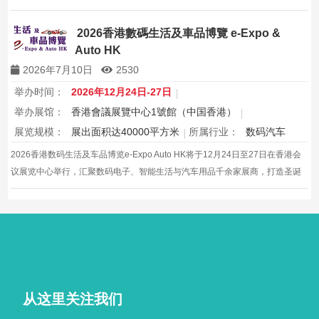
购与灵感盛会，欢迎本地家庭与海内外买家入场挑选心仪家居好物，共度温馨
节日购物季，感受设计之美。
2026香港數碼生活及車品博覽 e-Expo &
Auto HK
2026年7月10日
2530
举办时间：
2026年12月24日-27日
举办展馆：
香港會議展覽中心1號館（中国香港）
展览规模：
展出面积达40000平方米
所属行业：
数码汽车
2026香港数码生活及车品博览e-Expo Auto HK将于12月24日至27日在香港会
议展览中心举行，汇聚数码电子、智能生活与汽车用品千余家展商，打造圣诞
黄金档科技车品一站式采购盛会，欢迎观众与买家到场体验交流，共赴年度科
技车生活派对。
从这里关注我们