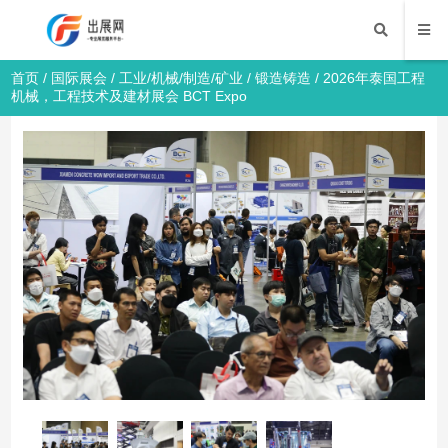
首页
/
国际展会
/
工业/机械/制造/矿业
/
锻造铸造
/ 2026年泰国工程
机械，工程技术及建材展会 BCT Expo