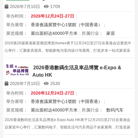
2026年7月10日
1709
举办时间：
2026年12月24日-27日
举办展馆：
香港會議展覽中心1號館（中国香港）
展览规模：
展出面积达40000平方米
所属行业：
家居
2026第26届香港家居潮流博览Homex将于12月24日至27日在香港会议展览中
心举行，汇聚家具寝具、智能家电与室内设计等展商，打造岁末一站式家居采
购与灵感盛会，欢迎本地家庭与海内外买家入场挑选心仪家居好物，共度温馨
节日购物季，感受设计之美。
2026香港數碼生活及車品博覽 e-Expo &
Auto HK
2026年7月10日
2530
举办时间：
2026年12月24日-27日
举办展馆：
香港會議展覽中心1號館（中国香港）
展览规模：
展出面积达40000平方米
所属行业：
数码汽车
2026香港数码生活及车品博览e-Expo Auto HK将于12月24日至27日在香港会
议展览中心举行，汇聚数码电子、智能生活与汽车用品千余家展商，打造圣诞
黄金档科技车品一站式采购盛会，欢迎观众与买家到场体验交流，共赴年度科