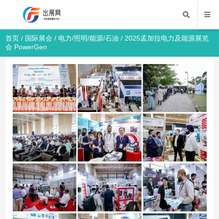
首页
/
国际展会
/
电力/照明/能源/石油
/ 2025孟加拉电力及能源展览
会 PowerGen