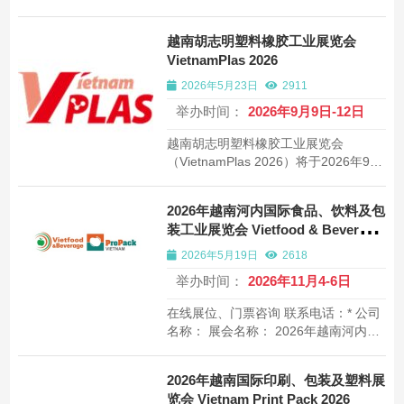
届越南河内国际印刷及包装工业专业展
览会，汇聚187+展商和优质专业观众。
越南胡志明塑料橡胶工业展览会
VietnamPlas 2026
2026年5月23日
2911
举办时间：
2026年9月9日-12日
越南胡志明塑料橡胶工业展览会
（VietnamPlas 2026）将于2026年9月
9日至12日在胡志明西贡会展中心举
行。该展会是越南规模最大、最具影响
2026年越南河内国际食品、饮料及包
力的橡塑行业专业展会，汇聚超520家
装工业展览会 Vietfood & Beverage
展商。
– ProPack Hanoi
2026年5月19日
2618
举办时间：
2026年11月4-6日
在线展位、门票咨询 联系电话：* 公司
名称： 展会名称： 2026年越南河内国
际食品、饮料及包装工业展览会
（Vietfood & Beverage - ProPack
2026年越南国际印刷、包装及塑料展
Hanoi 2026）将于2026年11月4-6日在
览会 Vietnam Print Pack 2026
越南的Hanoi International Center for