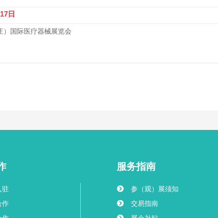
-17日
家庄）国际医疗器械展览会
作
服务指南
入驻
参（观）展须知
合作
交易指南