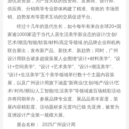
游优质资源，为产业关联的投资商、发展商、设计师、
供应商、分销商等专业群体构建了精准、有效的 市场营
销、趋势发布等需求互动的交易促进平台。
经过十几年的迭代生长，如今每年有来自全球20+国
家逾1000家适于当代人居生活美学新业态的设计/文创/
艺术/潮流/智能/软装/材料/高定等领域 的品牌企业和机构
联合展出，发布新产品、新技术、新趋势；同时，广州
设计周联合诸多超级策展人会围绕“设计+材料美学”、“设
计+空间美学”、“设计 +艺术美学”、“设计+潮流美学”、
“设计+生活美学”五个美学领域举行数十个主题内容策
展，以及广州设计周旗下涵盖“新商业/文创/地产/设计/艺
术/ 时尚/潮玩/人工智能/生活美学”等领域逾百场精彩活动
亦将同期举办，参展品牌专业度、展品品类丰富度，策
展内容精彩度、活动题材多元度均已领 先亚洲，被誉为
亚洲设计产业第一规模大展。
展会名称： 2025广州设计周