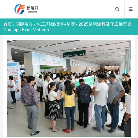
首页
/
国际展会
/
化工/环保/染料/塑胶
/ 2025越南涂料及化工展览会
Coatings Expo Vietnam