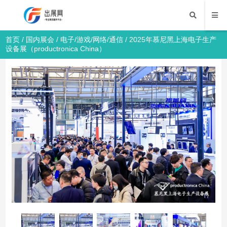
首页
/
国内展会
/
电子/游戏/网络/通信
/ 2025年慕尼黑上海电子生产
设备展（productronica China）