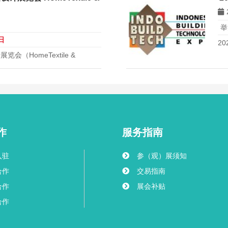
举
日
2
（HomeTextile &
6年9月22日至24日在莫斯科
。该展会是俄罗斯最大的家用纺织及家居
作
服务指南
入驻
参（观）展须知
合作
交易指南
合作
展会补贴
合作