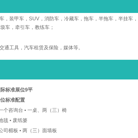
野车，装甲车，SUV，消防车，冷藏车，拖车，半拖车，半挂车
垃圾车，牵引车，教练车；
殊交通工具，汽车租赁及保险，媒体等。
际标准展位9平
摊位标准配置
 一个咨询台 • 一桌、两（三）椅
 地毯 • 废纸篓
 公司楣板 • 两（三）面墙板