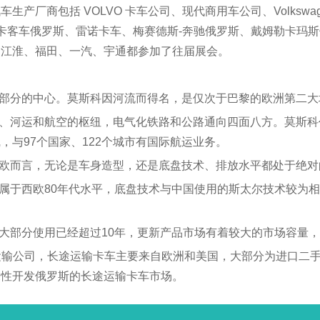
包括 VOLVO 卡车公司、现代商用车公司、Volkswagen G
客车俄罗斯、雷诺卡车、梅赛德斯-奔驰俄罗斯、戴姆勒卡玛斯俄罗斯
、江淮、福田、一汽、宇通都参加了往届展会。
部分的中心。莫斯科因河流而得名，是仅次于巴黎的欧洲第二大城
路、河运和航空的枢纽，电气化铁路和公路通向四面八方。莫斯科
与97个国家、122个城市有国际航运业务。
西欧而言，无论是车身造型，还是底盘技术、排放水平都处于绝对
型属于西欧80年代水平，底盘技术与中国使用的斯太尔技术较为
中大部分使用已经超过10年，更新产品市场有着较大的市场容量
上的运输公司，长途运输卡车主要来自欧洲和美国，大部分为进口
探性开发俄罗斯的长途运输卡车市场。