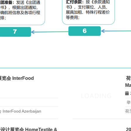
 InterFood
荷
Ma
举
rFood Azerbaijan
荷
将
业
米
览会 HomeTextile &
2