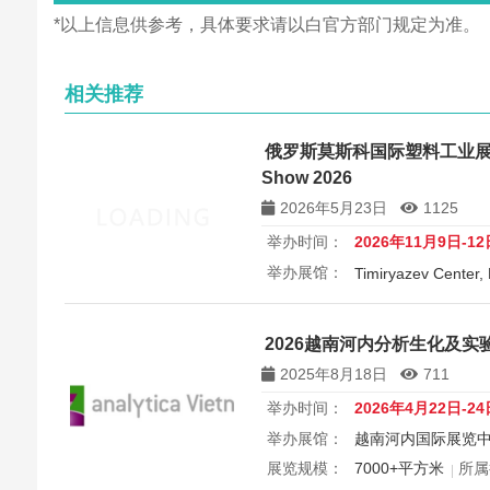
*以上信息供参考，具体要求请以白官方部门规定为准。
相关推荐
俄罗斯莫斯科国际塑料工业展览会 Pl
Show 2026
2026年5月23日
1125
举办时间：
2026年11月9日-12
举办展馆：
Timiryazev Center,
展览规模：
8000+ 平方米
所
Plastics Industry Show 2
2026越南河内分析生化及实验室展览
斯科Timiryazev Center举办
2025年8月18日
711
料加工展的塑料工业专属板块。
举办时间：
2026年4月22日-24
举办展馆：
越南河内国际展览中
展览规模：
7000+平方米
所属