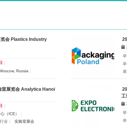
astics Industry
2
举
日
举
 Moscow, Russia
展
属行业：
塑料橡胶机械
2
026将于2026年11月9-12日在俄罗斯莫
会 Analytica Hanoi
2
，是TECHNOFORUM机械工程与材
工
日
举
心（ICE）
举
行业：
实验室展会