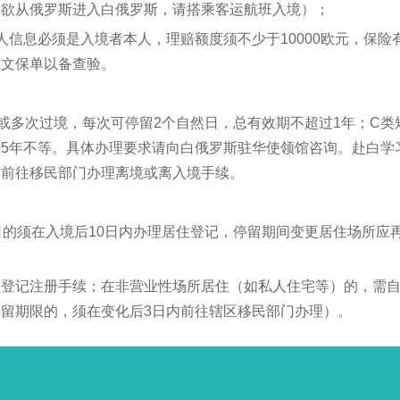
如欲从俄罗斯进入白俄罗斯，请搭乘客运航班入境）；
人信息必须是入境者本人，理赔额度须不少于10000欧元，保
俄文保单以备查验。
或多次过境，每次可停留2个自然日，总有效期不超过1年；C
日至5年不等。具体办理要求请向白俄罗斯驻华使领馆咨询。赴白
次前往移民部门办理离境或离入境手续。
日的须在入境后10日内办理居住登记，停留期间变更居住场所应
手续；在非营业性场所居住（如私人住宅等）的，需自行前往辖区移民部门
留期限的，须在变化后3日内前往辖区移民部门办理）。