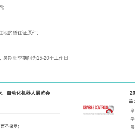
;
住地的暂住证原件;
暑期旺季期间为15-20个工作日;
机床、自动化机器人展览会
2
举
举
巴西圣保罗）
展
展