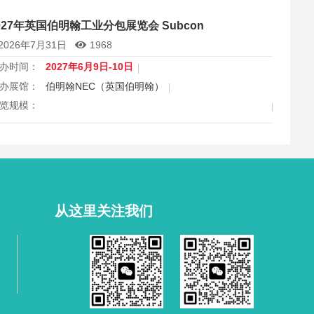
属行业：
动力传动
027年英国伯明翰工业分包展览会 Subcon
rives & Controls是2027年6月英国伯明翰动力传动与运动工程
2026年7月31日
1968
先展，覆盖电机伺服、变频器、轴承、液压气动与自动化控制
产业链，与流体动力展同期联动，是传动部件企业进入英国及
办时间：
2027年6月9日-10日
洲市场、对接制造业买家、展示智能节能方案的专业高地。
办展馆：
伯明翰NEC（英国伯明翰）
览规模：
出面积 20000 平方米，上届专业观众 15000 人次
属行业：
工业分包
ubcon是2027年6月英国伯明翰工业分包与合同制造旗舰展，汇
英伦及全球五百余家分包制造商，服务航空航天、汽车、医疗
核心行业，设百场认证课程与现场技术演示，是买家高效筛选
质供应商、分包企业触达欧洲决策层、拓展国际业务与品牌影
从这里关注我们
力的核心商贸平台。