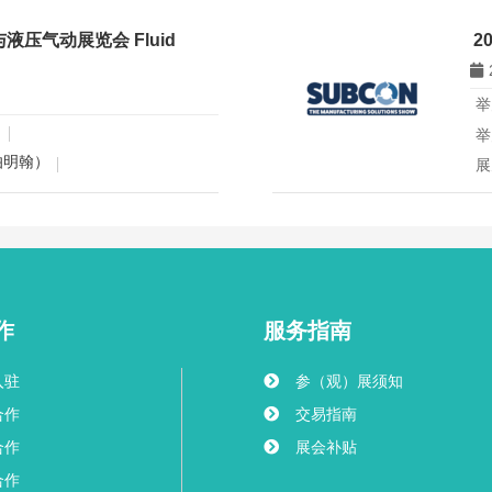
观众 55000 人次
所
液压气动展览会 Fluid
2
D
领
西圣保罗拉美最大金属机械与智能制
全
举
主办，覆盖机床、机器人、自动
欧
众超六万，是中国机床自动化企
日
举
术实力、建立区域合作网络的关
伯明翰）
展
展
观众 26880 人次
所
S
聚
027年6月英国伯明翰流体动力与液压气
等
注液压气动设备的专业盛会，获
优
阀、气缸、密封与控制系统全产
作
服务指南
响
市场、对接工程机械与自动化买
入驻
参（观）展须知
合作
交易指南
合作
展会补贴
合作