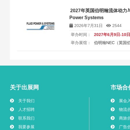
展出面积 64000 平方米，上届专业
2027年英国伯明翰流体动力与
所属行业：
工业自动化
Power Systems
EXPOMAFE是2027年5月巴
2026年7月31日
2544
造展，由巴西机械协会与英富曼
化与增材制造全产业链，专业观
举办时间：
2027年6月9日-10
业进入巴西及南美市场、展示技
举办展馆：
伯明翰NEC（英国
键战略平台。
展览规模：
展出面积 23000 平方米，上届专业
所属行业：
流体动力
Fluid Power Systems是2
动旗舰展，英国唯一百分之百专
英国流体动力协会支持，覆盖泵
关于出展网
市场合
业链，是液压气动企业进入英欧
家的首选平台。
关于我们
展会
人才招聘
物流
联系我们
商旅
我要参展
广告