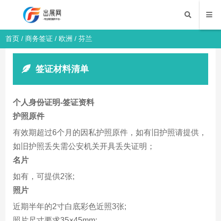
首页
/
商务签证
/
欧洲
/ 芬兰
签证材料清单
个人身份证明-签证资料
护照原件
有效期超过6个月的因私护照原件，如有旧护照请提供，
如旧护照丢失需公安机关开具丢失证明；
名片
如有，可提供2张;
照片
近期半年的2寸白底彩色近照3张;
照片尺寸要求35×45mm;