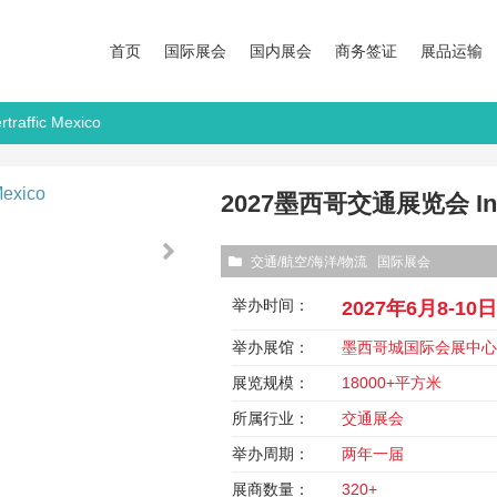
首页
国际展会
国内展会
商务签证
展品运输
affic Mexico
2027墨西哥交通展览会 Intert
交通/航空/海洋/物流
国际展会
举办时间：
2027年6月8-10
举办展馆：
墨西哥城国际会展中
展览规模：
18000+平方米
所属行业：
交通展会
举办周期：
两年一届
展商数量：
320+