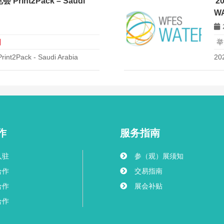
的
int2Pack – Saudi
2
冲压
W
日
举
ack - Saudi Arabia
2
作
服务指南
入驻
参（观）展须知
合作
交易指南
合作
展会补贴
合作