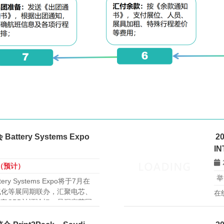
tery Systems Expo
2
I
日（预计）
举
y Systems Expo将于7月在
气化等展同期联办，汇聚电芯、
在
套CPD认证论坛，是洞察英国
年
找技术合作的专业平台。
As